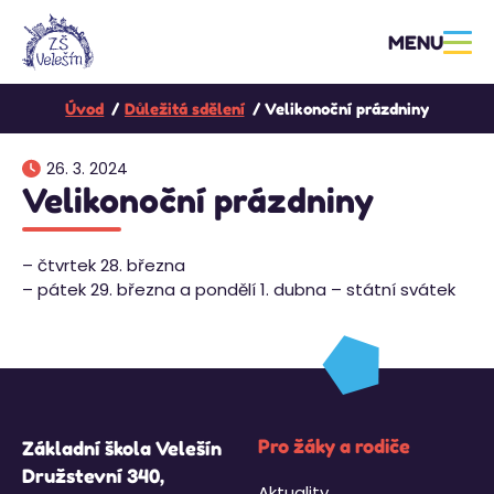
MENU
Úvod
Důležitá sdělení
Velikonoční prázdniny
26. 3. 2024
Velikonoční prázdniny
– čtvrtek 28. března
– pátek 29. března a pondělí 1. dubna – státní svátek
Pro žáky a rodiče
Základní škola Velešín
Družstevní 340,
Aktuality