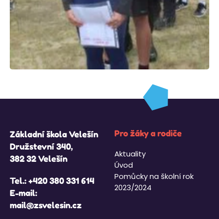
Pro žáky a rodiče
Základní škola Velešín
Družstevní 340,
Aktuality
382 32 Velešín
Úvod
Pomůcky na školní rok
Tel.:
+420 380 331 614
2023/2024
E-mail:
mail@zsvelesin.cz