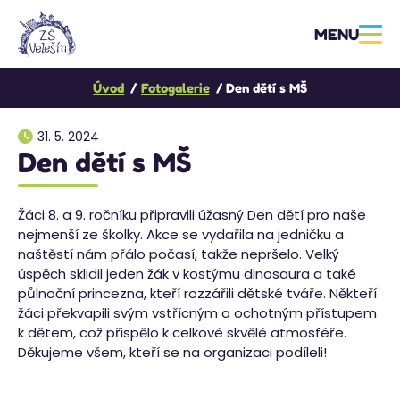
MENU
Úvod
Fotogalerie
Den dětí s MŠ
31. 5. 2024
Den dětí s MŠ
Žáci 8. a 9. ročníku připravili úžasný Den dětí pro naše
nejmenší ze školky. Akce se vydařila na jedničku a
naštěstí nám přálo počasí, takže nepršelo. Velký
úspěch sklidil jeden žák v kostýmu dinosaura a také
půlnoční princezna, kteří rozzářili dětské tváře. Někteří
žáci překvapili svým vstřícným a ochotným přístupem
k dětem, což přispělo k celkové skvělé atmosféře.
Děkujeme všem, kteří se na organizaci podíleli!