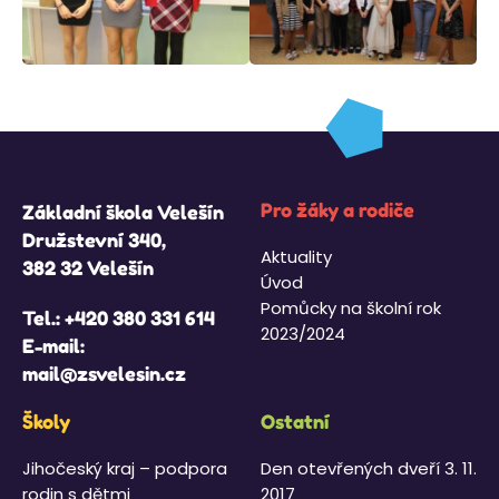
Pro žáky a rodiče
Základní škola Velešín
Družstevní 340,
Aktuality
382 32 Velešín
Úvod
Pomůcky na školní rok
Tel.:
+420 380 331 614
2023/2024
E-mail:
mail@zsvelesin.cz
Školy
Ostatní
Jihočeský kraj – podpora
Den otevřených dveří 3. 11.
rodin s dětmi
2017