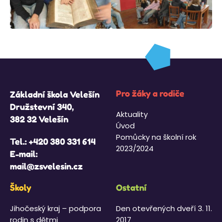
Pro žáky a rodiče
Základní škola Velešín
Družstevní 340,
Aktuality
382 32 Velešín
Úvod
Pomůcky na školní rok
Tel.:
+420 380 331 614
2023/2024
E-mail:
mail@zsvelesin.cz
Školy
Ostatní
Jihočeský kraj – podpora
Den otevřených dveří 3. 11.
rodin s dětmi
2017