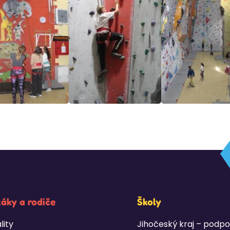
žáky a rodiče
Školy
lity
Jihočeský kraj – podpo