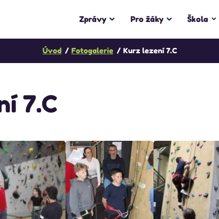
Zprávy
Pro žáky
Škola
Úvod
Fotogalerie
Kurz lezení 7.C
ní 7.C