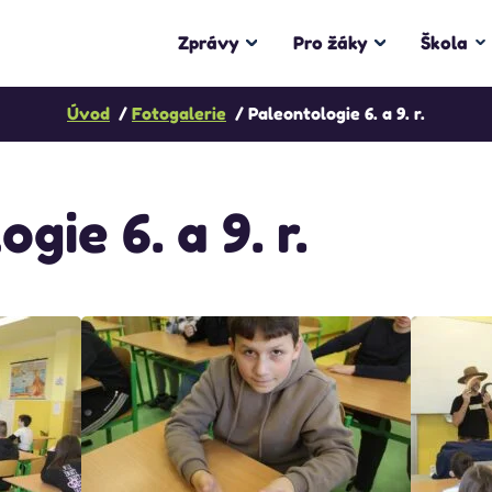
Zprávy
Pro žáky
Škola
Úvod
Fotogalerie
Paleontologie 6. a 9. r.
gie 6. a 9. r.