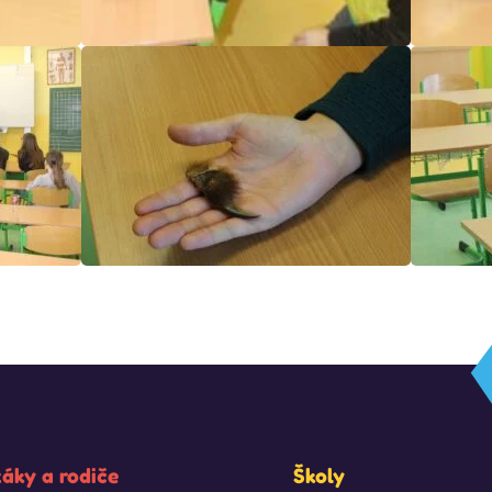
žáky a rodiče
Školy