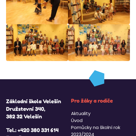
Pro žáky a rodiče
Základní škola Velešín
Družstevní 340,
Aktuality
382 32 Velešín
Úvod
Pomůcky na školní rok
Tel.:
+420 380 331 614
2023/2024