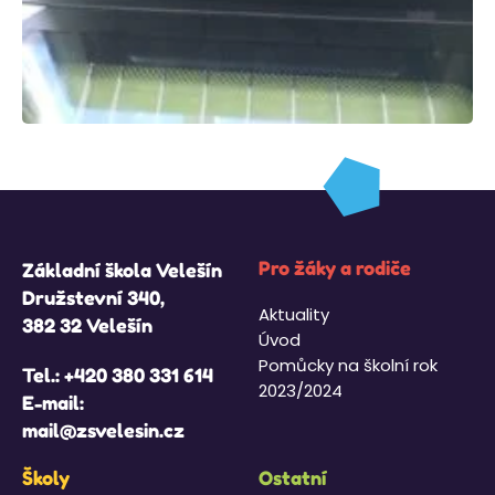
Pro žáky a rodiče
Základní škola Velešín
Družstevní 340,
Aktuality
382 32 Velešín
Úvod
Pomůcky na školní rok
Tel.:
+420 380 331 614
2023/2024
E-mail:
mail@zsvelesin.cz
Školy
Ostatní