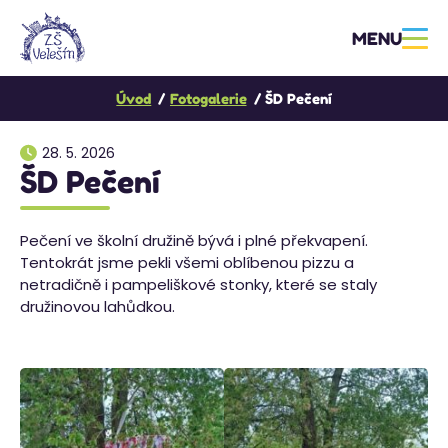
MENU
Úvod
Fotogalerie
ŠD Pečení
28. 5. 2026
ŠD Pečení
Pečení ve školní družině bývá i plné překvapení.
Tentokrát jsme pekli všemi oblíbenou pizzu a
netradičně i pampeliškové stonky, které se staly
družinovou lahůdkou.