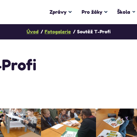
Zprávy
Pro žáky
Škola
Úvod
Fotogalerie
Soutěž T-Profi
Profi