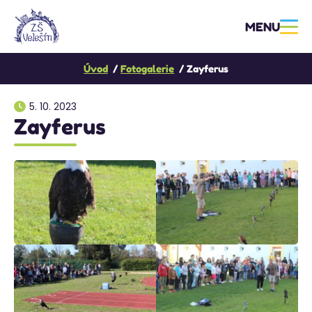
MENU
Úvod
Fotogalerie
Zayferus
5. 10. 2023
Zayferus