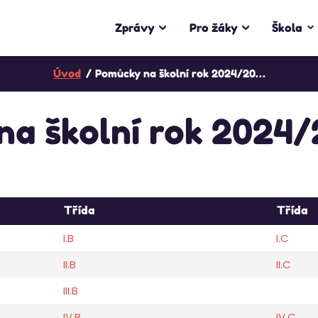
Zprávy
Pro žáky
Škola
Úvod
Pomůcky na školní rok 2024/2025
a školní rok 2024
Třída
Třída
I.B
I.C
II.B
II.C
III.B
IV.B
IV.C