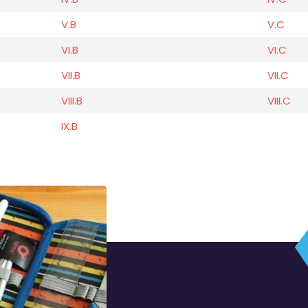
V.B
V.C
VI.B
VI.C
VII.B
VII.C
VIII.B
VIII.C
IX.B