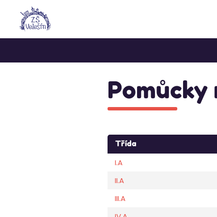
Pomůcky n
Třída
I.A
II.A
III.A
IV.A